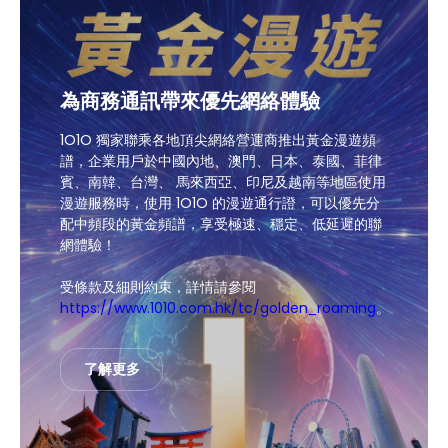
為商務通訊帶來優先網絡體驗
1O1O 獨家聯乘各地頂尖網絡營運商推出黃金漫遊頻
譜，企業用戶於中國內地、澳門、日本、泰國、菲律
賓、南韓、台灣、 馬來西亞、印尼及越南等地區使用
漫遊服務時，使用 1O1O 的漫遊通行證，可以優先分
配中頻段的黃金頻譜，享受極速、穩定、低延遲的聯
網體驗！
受條款及細則約束，詳情請參閱
https://www.1010.com.hk/tc/golden_roaming
。
了解更多