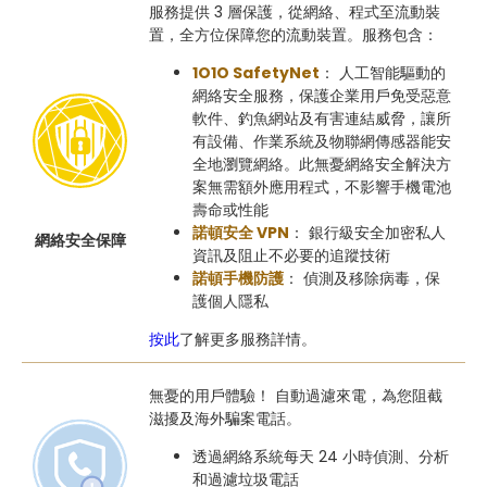
服務提供 3 層保護，從網絡、程式至流動裝
置，全方位保障您的流動裝置。服務包含：
1O1O SafetyNet
： 人工智能驅動的
網絡安全服務，保護企業用戶免受惡意
軟件、釣魚網站及有害連結威脅，讓所
有設備、作業系統及物聯網傳感器能安
全地瀏覽網絡。此無憂網絡安全解決方
案無需額外應用程式，不影響手機電池
壽命或性能
諾頓安全 VPN
： 銀行級安全加密私人
網絡安全保障
資訊及阻止不必要的追蹤技術
諾頓手機防護
： 偵測及移除病毒，保
護個人隱私
按此
了解更多服務詳情。
無憂的用戶體驗！ 自動過濾來電，為您阻截
滋擾及海外騙案電話。
透過網絡系統每天 24 小時偵測、分析
和過濾垃圾電話