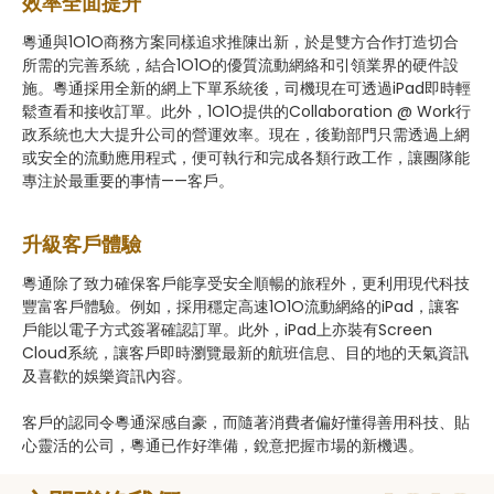
效率全面提升
粵通與1O1O商務方案同樣追求推陳出新，於是雙方合作打造切合
所需的完善系統，結合1O1O的優質流動網絡和引領業界的硬件設
施。粵通採用全新的網上下單系統後，司機現在可透過iPad即時輕
鬆查看和接收訂單。此外，1O1O提供的Collaboration @ Work行
政系統也大大提升公司的營運效率。現在，後勤部門只需透過上網
或安全的流動應用程式，便可執行和完成各類行政工作，讓團隊能
專注於最重要的事情——客戶。
升級客戶體驗
粵通除了致力確保客戶能享受安全順暢的旅程外，更利用現代科技
豐富客戶體驗。例如，採用穩定高速1O1O流動網絡的iPad，讓客
戶能以電子方式簽署確認訂單。此外，iPad上亦裝有Screen
Cloud系統，讓客戶即時瀏覽最新的航班信息、目的地的天氣資訊
及喜歡的娛樂資訊內容。
客戶的認同令粵通深感自豪，而隨著消費者偏好懂得善用科技、貼
心靈活的公司，粵通已作好準備，銳意把握市場的新機遇。