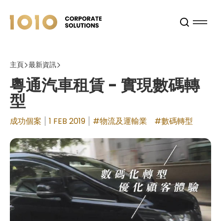
主頁
最新資訊
粵通汽車租賃 - 實現數碼轉
型
成功個案
1 FEB 2019
#物流及運輸業
#數碼轉型